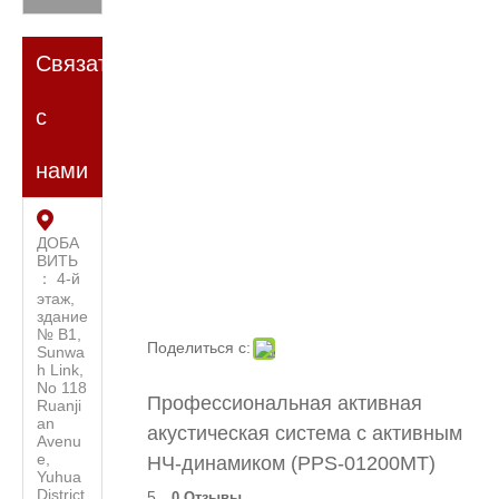
Связаться
с
нами
ДОБА
ВИТЬ
： 4-й
этаж,
здание
№ B1,
Поделиться с:
Sunwa
h Link,
No 118
Профессиональная активная
Ruanji
an
акустическая система с активным
Avenu
e,
НЧ-динамиком (PPS-01200MT)
Yuhua
District
5
0 Отзывы