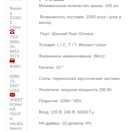
,
Минимальное количество заказа: 100 шт.
Nanjin
g
Возможность поставки: 1000 штук / штук в
21001
2
месяц
China
Порт: Шанхай Порт Оплата
ТЕЛ:
0086-
Условия: L / C, T / T, Western Union
25-
8453
3373
Фирменное наименование: Winzz
ФАКС
Каналы: 10 "
：
0086-
Стиль: переносная акустическая система
25-
5807
Усилитель: мощная мощность 200 Вт
1583
ЭЛЕКТ
Покрытие: 100H * 60V
РОНН
АЯ
Вход: 120 В, 240 В, 50/60 Гц
ПОЧТ
А:
НЧ дайвер: 10 дюймов, НЧ
info@a
ileenm