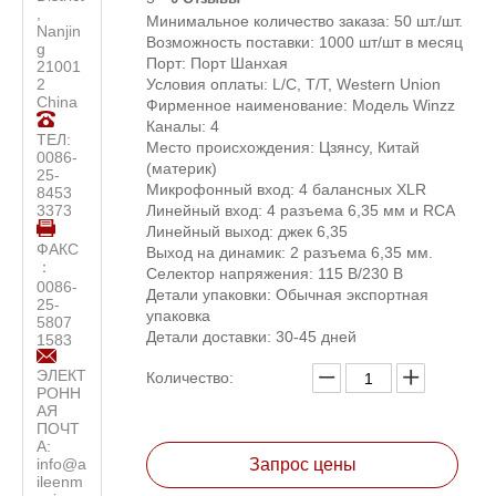
,
Минимальное количество заказа: 50 шт./шт.
Nanjin
Возможность поставки: 1000 шт/шт в месяц
g
Порт: Порт Шанхая
21001
2
Условия оплаты: L/C, T/T, Western Union
China
Фирменное наименование: Модель Winzz
Каналы: 4
ТЕЛ:
Место происхождения: Цзянсу, Китай
0086-
(материк)
25-
Микрофонный вход: 4 балансных XLR
8453
3373
Линейный вход: 4 разъема 6,35 мм и RCA
Линейный выход: джек 6,35
ФАКС
Выход на динамик: 2 разъема 6,35 мм.
：
Селектор напряжения: 115 В/230 В
0086-
Детали упаковки: Обычная экспортная
25-
упаковка
5807
Детали доставки: 30-45 дней
1583
ЭЛЕКТ
Количество:
РОНН
АЯ
ПОЧТ
А:
info@a
Запрос цены
ileenm