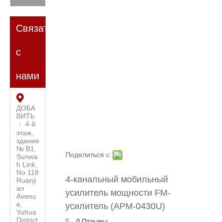
Связаться
с
нами
ДОБА
ВИТЬ
： 4-й
этаж,
здание
№ B1,
Поделиться с:
Sunwa
h Link,
No 118
4-канальный мобильный
Ruanji
an
усилитель мощности FM-
Avenu
e,
усилитель (APM-0430U)
Yuhua
District
5
0 Отзывы