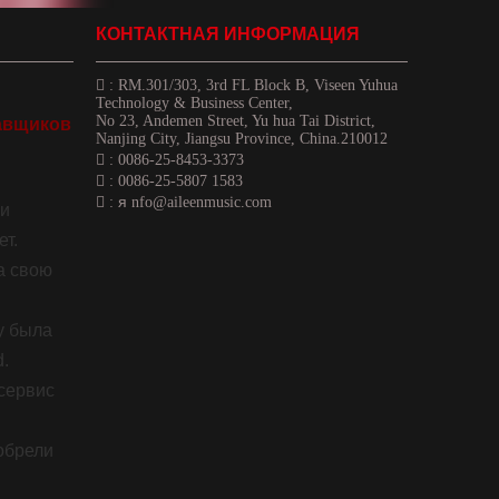
КОНТАКТНАЯ ИНФОРМАЦИЯ

:
RM.301/303, 3rd FL Block B, Viseen Yuhua
Technology & Business Center,
No 23, Andemen Street, Yu hua Tai District,
авщиков
Nanjing City, Jiangsu Province, China.210012

: 0086-25-8453-3373

: 0086-25-5807 1583
я

:
nfo@aileenmusic.com
ии
т.
а свою
ду была
d.
сервис
обрели