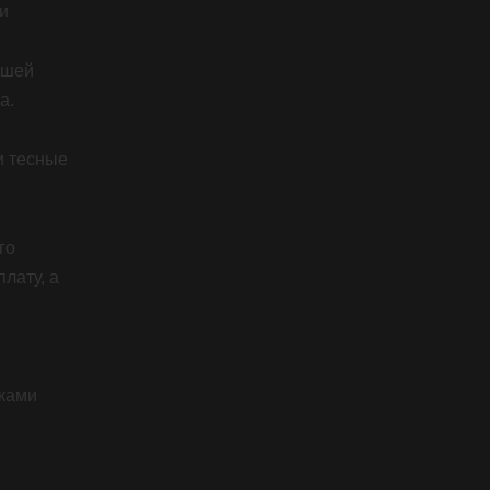
и
ашей
а.
и тесные
го
лату, а
ками