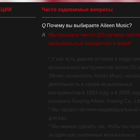
КЦИИ
Часто задаваемые вопросы
Q
Почему вы выбираете Aileen Music?
A
Мы вошли в число 225 лучших пост
музыкальных продуктов в мире!
225 лучших в мире поставщиков музыкальных продуктов
* У нас есть давняя история в индустр
музыкальных инструментов более 20 ле
Эйлин, основатель Aileen Music, начал
деятельность в сфере музыкальных
инструментов в 1993 году, а в 2005 го
основана Nanjing Aileen Trading Co., Lt
* Мы предоставляем индивидуальный 
для вас.
* Мы можем сделать так, чтобы вы при
за один шаг различные музыкальные