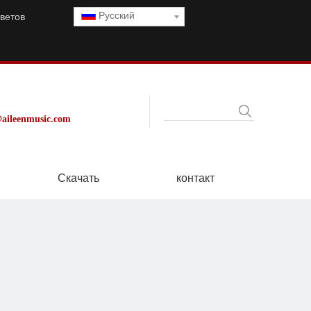
Pусский
ветов
aileenmusic.com
Скачать
контакт