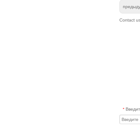
предыд
Contact u
Введит
*