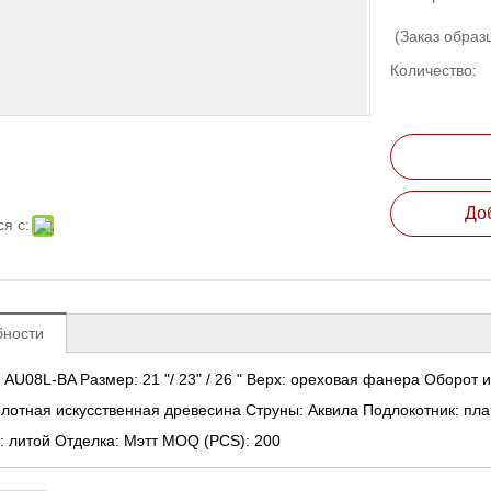
(Заказ образ
Количество:
До
я с:
бности
 AU08L-BA
Размер: 21 "/ 23" / 26 "
Верх: ореховая фанера
Оборот и
лотная искусственная древесина
Струны: Аквила
Подлокотник: пл
 литой
Отделка: Мэтт
MOQ (PCS): 200