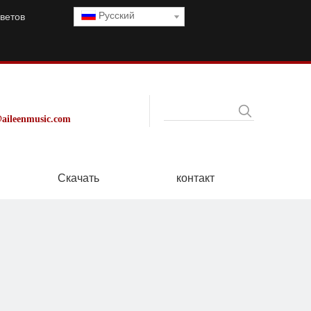
Pусский
ветов
aileenmusic.com
Скачать
контакт