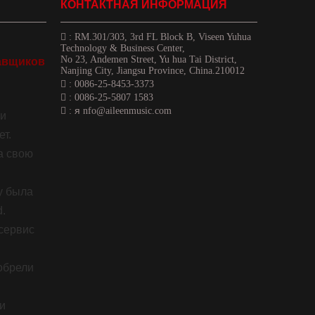
КОНТАКТНАЯ ИНФОРМАЦИЯ

:
RM.301/303, 3rd FL Block B, Viseen Yuhua
Technology & Business Center,
No 23, Andemen Street, Yu hua Tai District,
авщиков
Nanjing City, Jiangsu Province, China.210012

: 0086-25-8453-3373

: 0086-25-5807 1583
я

:
nfo@aileenmusic.com
ии
т.
а свою
ду была
d.
сервис
обрели
и