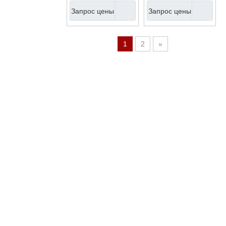
гитара из липовой
гитара с верхом из
Запрос цены
Запрос цены
фанеры для
цельной ели, 36
начинающих
дюймов (ACM08)
(AC30)
1
2
»