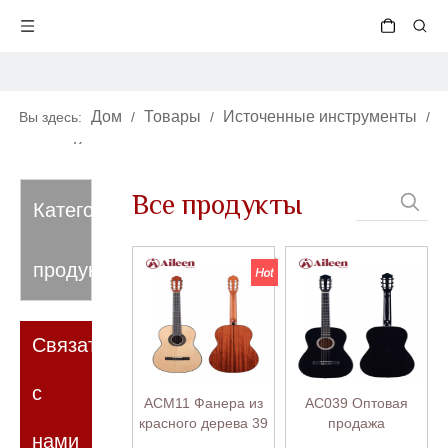
Дом
Товары
Источенные инструменты
Вы здесь:
/
/
/
Классическая гитара
/
Маленький размер
Все продукты
Категория
продукта
Связаться
с
ACM11 Фанера из
AC039 Оптовая
красного дерева 39
продажа
нами
дюймов
музыкальных