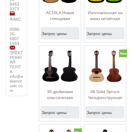
8453
3373
AC10LA Новая
Изготовленная на
глянцевая
заказ китайская
ФАКС
：
привлекательная
классическая
0086-
цена 39 дюймов
гитара Bee 30-
Запрос цены
Запрос цены
25-
подлокотник для
дюймовая гитара
5807
классической
для детей (AC30L-
1583
гитары
B)
ЭЛЕКТ
РОНН
АЯ
ПОЧТ
А:
info@a
ileenm
usic.co
m
30-дюймовая
All Solid Spruce
классическая
Четырехструнная
гитара из фанеры
венесуэльская
Linden малого
гитара Cuatro
Запрос цены
Запрос цены
размера (AC30L)
(AFV17)