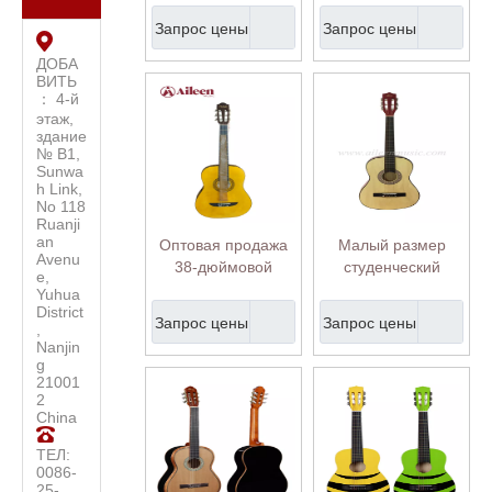
Высококачественная
инструментов,
Запрос цены
Запрос цены
концертная
начальный уровень
классическая
39 дюймов,
ДОБА
ВИТЬ
гитара с твердым
классическая
： 4-й
верхом
гитара
этаж,
здание
№ B1,
Sunwa
h Link,
No 118
Ruanji
an
Оптовая продажа
Малый размер
Avenu
38-дюймовой
студенческий
e,
классической
уровень ручной
Yuhua
гитары с кленовым
работы 38 ''
District
Запрос цены
Запрос цены
,
грифом Linden Top
Классическая
Nanjin
(AC831)
гитара (AC38)
g
21001
2
China
ТЕЛ:
0086-
25-