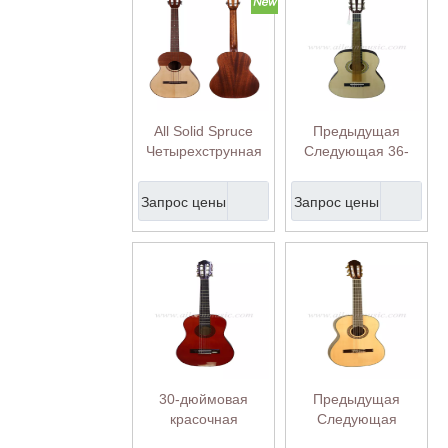
All Solid Spruce
Предыдущая
Четырехструнная
Следующая 36-
венесуэльская
дюймовая
гитара Cuatro
классическая
Запрос цены
Запрос цены
(AFV17)
гитара для
начинающих оптом
(AC821)
30-дюймовая
Предыдущая
красочная
Следующая
классическая
Классическая