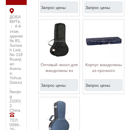
Банджо Сумка
банджо (BGO520)
Запрос цены
Запрос цены
(BGO602)
ДОБА
ВИТЬ
： 4-й
этаж,
здание
№ B1,
Sunwa
h Link,
No 118
Ruanji
an
Оптовый чехол для
Корпус мандолины
Avenu
мандолины из
из прочного
e,
Оксфорда
пеноматериала
Yuhua
(BGM520)
продолговатой
District
Запрос цены
Запрос цены
,
формы (CSM006)
Nanjin
g
21001
2
China
ТЕЛ:
0086-
25-