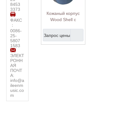
8453
3373
Кожаный корпус
Wood Shell с
ФАКС
：
внешним видом в
0086-
стиле мандолины
Запрос цены
25-
(CSM410)
5807
1583
ЭЛЕКТ
РОНН
АЯ
ПОЧТ
А:
info@a
ileenm
usic.co
m