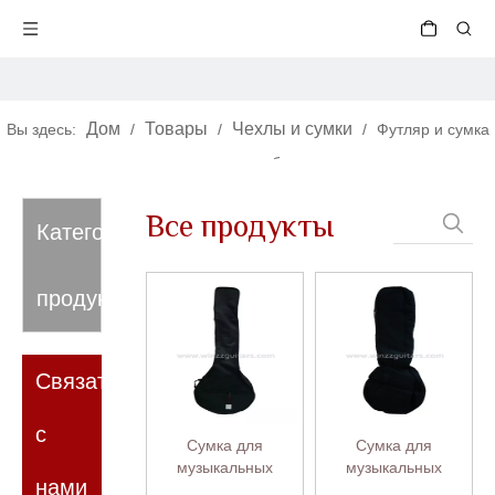
Дом
Товары
Чехлы и сумки
Вы здесь:
/
/
/
Футляр и сумка
для мандолин банджо
Все продукты
Категория
продукта
Связаться
с
Сумка для
Сумка для
музыкальных
музыкальных
нами
инструментов
инструментов