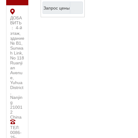
гавайская гитара
Запрос цены
ручной работы (AU-
K60)
ДОБА
ВИТЬ
： 4-й
этаж,
здание
№ B1,
Sunwa
h Link,
No 118
Ruanji
an
Avenu
e,
Yuhua
District
,
Nanjin
g
21001
2
China
ТЕЛ:
0086-
25-