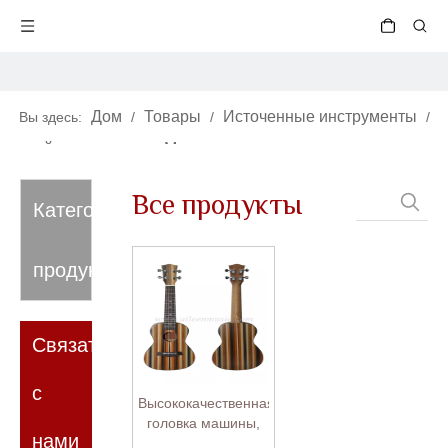
Дом
Товары
Источенные инструменты
Вы здесь:
/
/
/
гавайские гитары
Материал корпуса
/
/
ламинированный
Все продукты
Категория
продукта
Связаться
с
Высококачественная
головка машины,
нами
полноразмерная