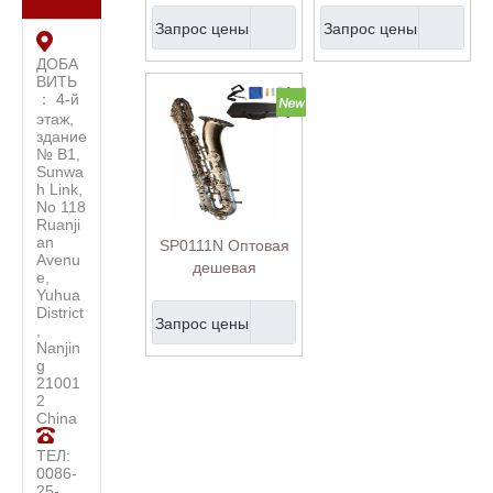
латунного
Желтая латунная
Запрос цены
Запрос цены
саксофонного
саксофон для
кузова саксофон
кузова саксофон
ДОБА
ВИТЬ
： 4-й
этаж,
здание
№ B1,
Sunwa
h Link,
No 118
Ruanji
an
SP0111N Оптовая
Avenu
дешевая
e,
профессионала,
Yuhua
будь ключевым
District
Запрос цены
,
никелированным
Nanjin
баритоном
g
саксофон
21001
2
China
ТЕЛ:
0086-
25-