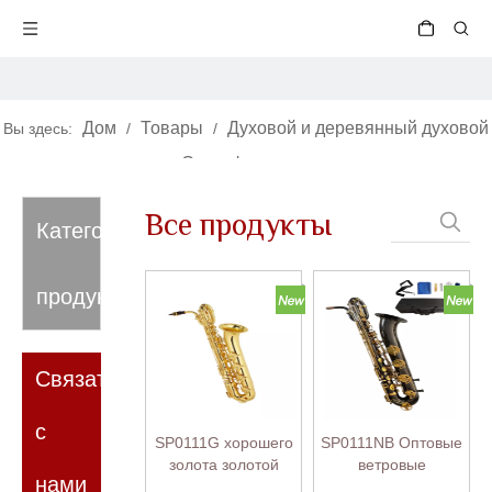
Дом
Товары
Духовой и деревянный духовой
Вы здесь:
/
/
инструмент
Саксофон
/
/
Баритон-саксофон
Все продукты
Категория
продукта
Связаться
с
SP0111G хорошего
SP0111NB Оптовые
золота золотой
ветровые
нами
лаки из желтого
инструменты