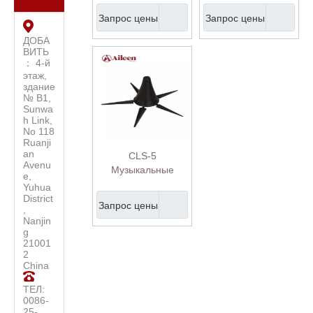
Небольшой
аксессуары для
Запрос цены
Запрос цены
портативный
инструментов
подставка для
четырехлетов
ДОБА
ВИТЬ
Trumpt
： 4-й
этаж,
здание
№ B1,
Sunwa
h Link,
No 118
Ruanji
an
CLS-5
Avenu
Музыкальные
e,
инструменты
Yuhua
аксессуары
District
Запрос цены
,
Nanjin
g
21001
2
China
ТЕЛ:
0086-
25-