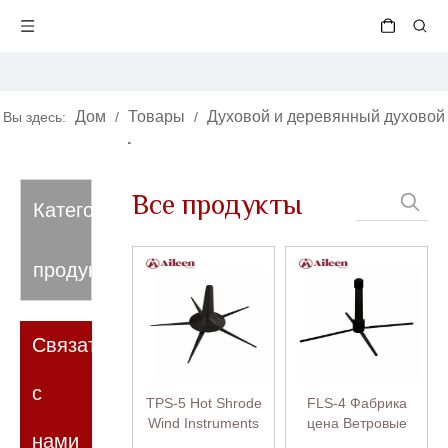
Дом
Товары
Духовой и деревянный духовой
Вы здесь:
/
/
инструмент
Аксессуары для духовых инструментов
/
/
Подставка для инструментов
Все продукты
Категория
продукта
Связаться
с
TPS-5 Hot Shrode
FLS-4 Фабрика
Wind Instruments
цена Ветровые
нами
Accessories
музыкальные