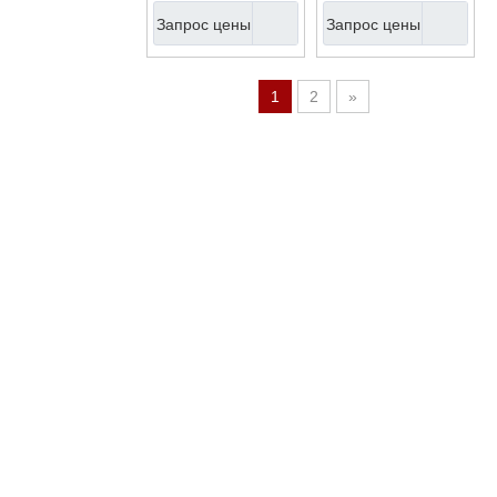
(EU95433G-SRY)
(EU95433G-SRY)
Запрос цены
Запрос цены
1
2
»