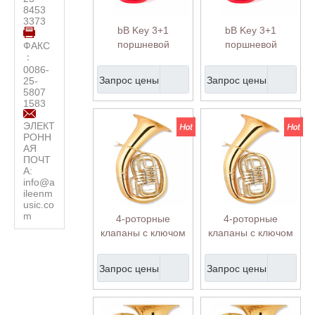
8453
3373
bB Key 3+1
bB Key 3+1
поршневой
поршневой
ФАКС
：
эуфониум
эуфониум
0086-
(EU230P)
(EU230P)
Запрос цены
Запрос цены
25-
5807
1583
ЭЛЕКТ
РОНН
АЯ
ПОЧТ
А:
info@a
ileenm
usic.co
m
4-роторные
4-роторные
клапаны с ключом
клапаны с ключом
bB Euphonium (EU-
bB Euphonium (EU-
GR4410G)
GR4410G)
Запрос цены
Запрос цены