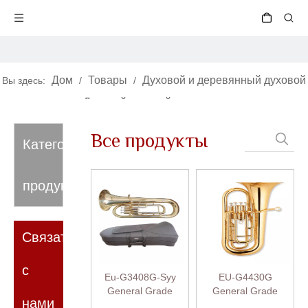
Дом
Товары
Духовой и деревянный духовой
Вы здесь:
/
/
инструмент
Духовой духовой инструмент
/
/
Эуфониум
Все продукты
Категория
продукта
Связаться
с
Eu-G3408G-Syy
EU-G4430G
General Grade
General Grade
нами
Yellow Brass Body 3
Yellow Brass Body 4