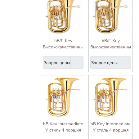
bB/F Key
bB/F Key
Высококачественный
Высококачественный
компенсирующий
компенсирующий
поршневой
поршневой
Запрос цены
Запрос цены
эуфониум (EU-
эуфониум (EU-
H4400G)
H4400G)
bB Key Intermediate
bB Key Intermediate
Y стиль 4 поршня
Y стиль 4 поршня
Euphonium
Euphonium