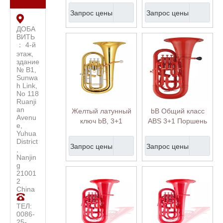
Pistons Euphonium
Pistons Euphonium
Запрос цены
Запрос цены
с премиальным
корпусом
ДОБА
ВИТЬ
： 4-й
этаж,
здание
№ B1,
Sunwa
h Link,
No 118
Ruanji
an
Желтый латунный
bB Общий класс
Avenu
ключ bB, 3+1
ABS 3+1 Поршень
e,
поршень,
Эуфоний-красный
Yuhua
эуфониум (EU-
(EU230P-RD)
District
Запрос цены
Запрос цены
,
M4342G-SRY)
Nanjin
g
21001
2
China
ТЕЛ:
0086-
25-