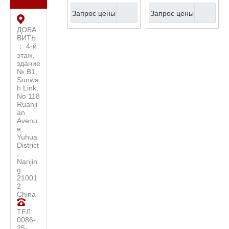
инструмент из
(WDR2-A-L)
Запрос цены
Запрос цены
массива дерева
Балалайка оптом
ДОБА
ВИТЬ
(WBL2-A-H)
： 4-й
этаж,
здание
№ B1,
Sunwa
h Link,
No 118
Ruanji
an
Avenu
e,
Yuhua
District
,
Nanjin
g
21001
2
China
ТЕЛ:
0086-
25-