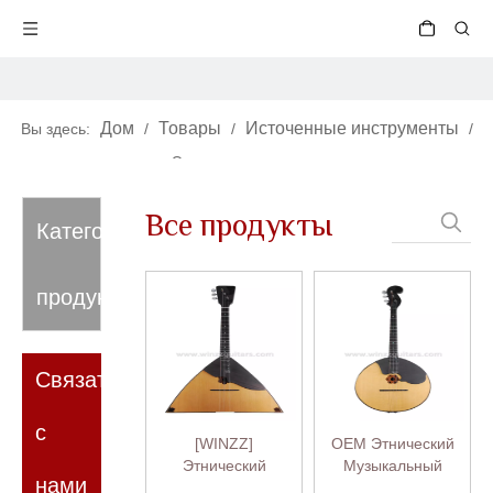
Дом
Товары
Источенные инструменты
Вы здесь:
/
/
/
Этнические и другие
Все продукты
Категория
продукта
Связаться
с
[WINZZ]
OEM Этнический
Этнический
Музыкальный
нами
музыкальный
Инструмент Домра