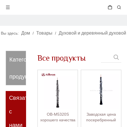
Дом
Товары
Духовой и деревянный духовой
Вы здесь:
/
/
инструмент
/
Гобой
Все продукты
Категория
продукта
Связаться
с
OB-M5320S
Заводская цена
хорошего качества
посеребренный
нами
Деревянный
композитный