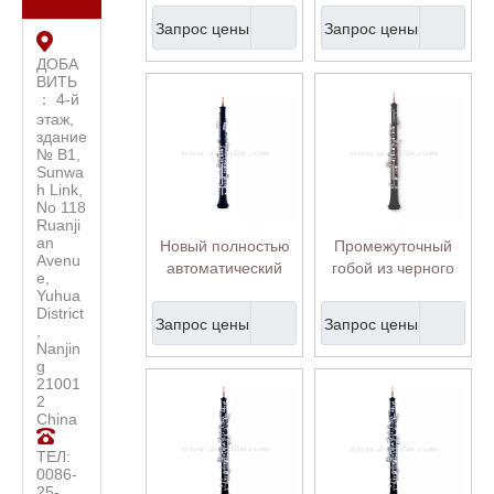
музыкальный
деревянный гобой
Запрос цены
Запрос цены
инструмент
(OB-GS5418S)
Полуавтоматический
ДОБА
ВИТЬ
гобоя
： 4-й
этаж,
здание
№ B1,
Sunwa
h Link,
No 118
Ruanji
an
Новый полностью
Промежуточный
Avenu
автоматический
гобой из черного
e,
студенческий гобой
дерева для детей
Yuhua
с бакелитовым
(OB-MC9450S)
District
Запрос цены
Запрос цены
,
корпусом (OB-
Nanjin
G4385S)
g
21001
2
China
ТЕЛ:
0086-
25-