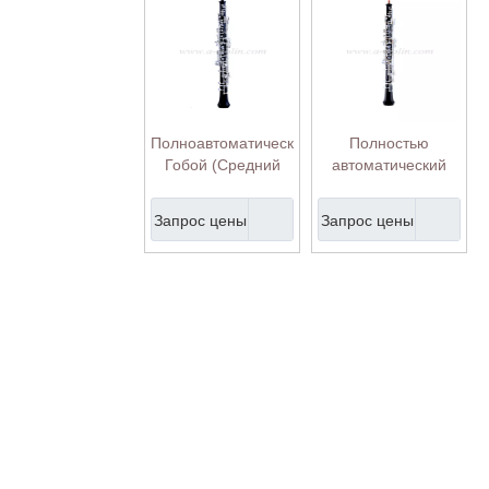
Полноавтоматический
Полностью
Гобой (Средний
автоматический
уровень) (OB-
гобой (студент)
M9382S)
(OB-G8381S)
Запрос цены
Запрос цены