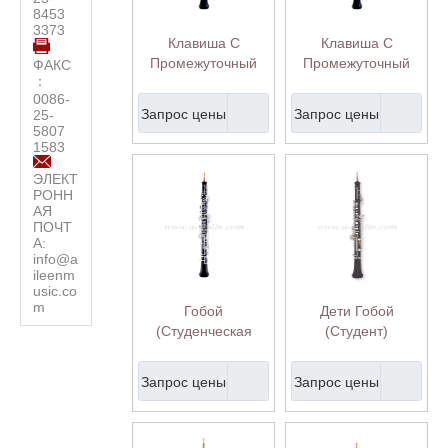
8453
3373
Клавиша C
Клавиша C
Промежуточный
Промежуточный
ФАКС
：
полуавтоматический
полуавтоматический
0086-
гобой (OB-
гобой (OB-
Запрос цены
Запрос цены
25-
MS9400S)
MS9400S)
5807
1583
ЭЛЕКТ
РОНН
АЯ
ПОЧТ
А:
info@a
ileenm
usic.co
m
Гобой
Дети Гобой
(Студенческая
(Студент)
модель) (OB-
GS6420S)
Запрос цены
Запрос цены