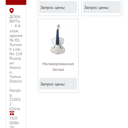
скрипичного
мастера,
Запрос цены
Запрос цены
мастера (V150W)
Нелакированная
скрипка (V100W)
ДОБА
ВИТЬ
： 4-й
этаж,
здание
№ B1,
Sunwa
h Link,
No 118
Ruanji
an
Нелакированная
Avenu
белая
e,
незавершенная
Yuhua
скрипка (V30W)
District
Запрос цены
,
Nanjin
g
21001
2
China
ТЕЛ:
0086-
25-