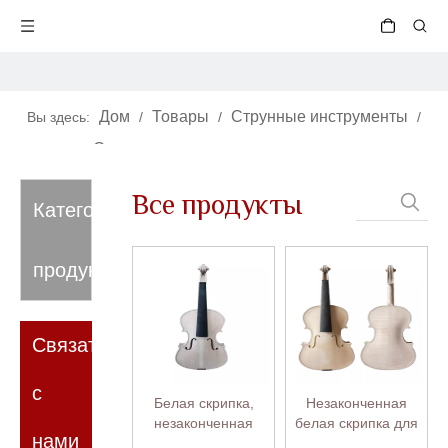
Дом
Товары
Струнные инструменты
Вы здесь:
/
/
/
Скрипки
/
Белая скрипка (тело / шея)
Все продукты
Категория
продукта
Связаться
с
Белая скрипка,
Незаконченная
незаконченная
белая скрипка для
нами
скрипка 4/4 для
скрипичного