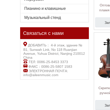
Оптов
Пианино и клавишные
пламя
скрип
Музыкальный стенд
За
Связаться с нами
ДОБАВИТЬ： 4-й этаж, здание №
B1, Sunwah Link, No 118 Ruanjian
Avenue, Yuhua District, Nanjing 210012
China
ТЕЛ: 0086-25-8453 3373
ФАКС：0086-25-5807 1583
ЭЛЕКТРОННАЯ ПОЧТА:
info@aileenmusic.com
Скрипк
ручно
прир
За