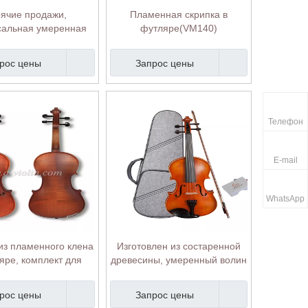
рячие продажи,
Пламенная скрипка в
сальная умеренная
футляре(VM140)
ипка (VM110H-J)
рос цены
Запрос цены
Телефон
E-mail
WhatsApp
из пламенного клена
Изготовлен из состаренной
яре, комплект для
древесины, умеренный волин
и среднего класса
ручной работы (VM125AH).
(VM110H)
рос цены
Запрос цены