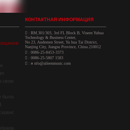
КОНТАКТНАЯ ИНФОРМАЦИЯ

:
RM.301/303, 3rd FL Block B, Viseen Yuhua
Technology & Business Center,
No 23, Andemen Street, Yu hua Tai District,
авщиков
Nanjing City, Jiangsu Province, China.210012

: 0086-25-8453-3373

: 0086-25-5807 1583
я

:
nfo@aileenmusic.com
ии
т.
а свою
ду была
d.
сервис
обрели