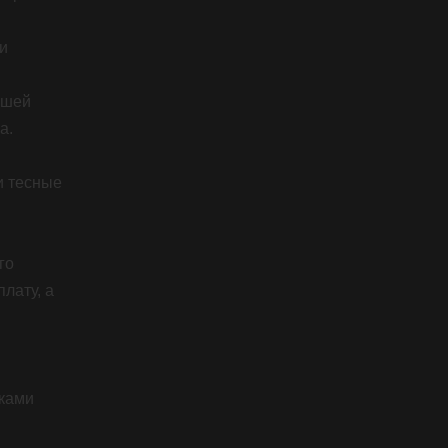
и
ашей
а.
и тесные
го
лату, а
ками