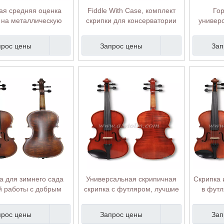
ая средняя оценка
Fiddle With Case, комплект
Го
 на металлическую
скрипки для консерватории
универ
ку цена немецкая
(VM145M)
скр
(VM100)
прос цены
Запрос цены
Зап
а для зимнего сада
Универсальная скрипичная
Скрипка 
й работы с добрым
скрипка с футляром, лучшие
в футл
одным пламенем
бренды скрипок (VM125A)
скрипк
(VM130-SG)
прос цены
Запрос цены
Зап