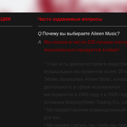
КЦИИ
Часто задаваемые вопросы
Q
Почему вы выбираете Aileen Music?
A
Мы вошли в число 225 лучших пост
музыкальных продуктов в мире!
225 лучших в мире поставщиков музыкальных продуктов
* У нас есть давняя история в индустр
музыкальных инструментов более 20 ле
Эйлин, основатель Aileen Music, начал
деятельность в сфере музыкальных
инструментов в 1993 году, а в 2005 го
основана Nanjing Aileen Trading Co., Lt
* Мы предоставляем индивидуальный 
для вас.
* Мы можем сделать так, чтобы вы при