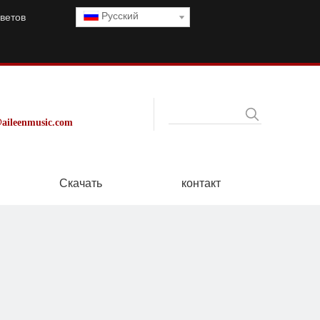
Pусский
ветов
aileenmusic.com
Скачать
контакт