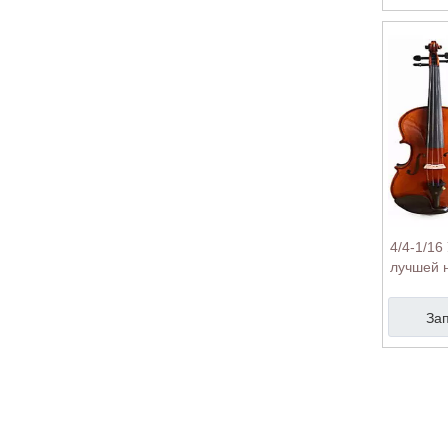
4/4-1/16
лучшей 
За