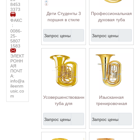
8453
3373
Дети Студенты 3
Профессиональная
поршня в стиле
духовая туба
ФАКС
：
Junior Tuba-Y
среднего уровня
0086-
(TU9933G)
(TU-MR4320G-SYY)
Запрос цены
Запрос цены
25-
5807
1583
ЭЛЕКТ
РОНН
АЯ
ПОЧТ
А:
info@a
ileenm
usic.co
m
Усовершенствованная
Изысканная
туба для
тренировочная
выступления
туба в футляре
студенческого
премиум-класса
Запрос цены
Запрос цены
оркестра (TU-
(TU-GR43500G-
MR4310G-SRY)
SSY)