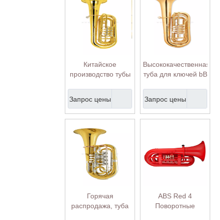
Китайское
Высококачественная
производство тубы
туба для ключей bB
общего класса для
в пенопластовом
группы (TU-
футляре (TU-
Запрос цены
Запрос цены
GR4320G)
GR4410G)
Горячая
ABS Red 4
распродажа, туба
Поворотные
для детей (TU-
клапаны Tuba Best