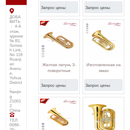
(TU9930G)
с корпусом из АБС-
Запрос цены
Запрос цены
пластика
(TU9953G-SYY)
ДОБА
ВИТЬ
： 4-й
этаж,
здание
№ B1,
Sunwa
h Link,
No 118
Ruanji
an
Желтая латунь 3-
Изготовленная на
Avenu
поворотные
заказ
e,
клапаны Туба 4/4-
высококачественная
Yuhua
средний класс
туба для
District
Запрос цены
Запрос цены
,
(TU9932G)
исполнения
Nanjin
оркестра
g
(TU9935G)
21001
2
China
ТЕЛ:
0086-
25-