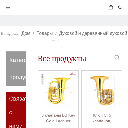
Дом
Товары
Духовой и деревянный духовой
Вы здесь:
/
/
инструмент
Туба
/
/
3-х поршневая туба
Все продукты
Категория
продукта
Связаться
с
3 клапаны BB Key
Ключ C, 5
Gold Lacquer
клапанов,
нами
Children Tuba
вращающаяся туба