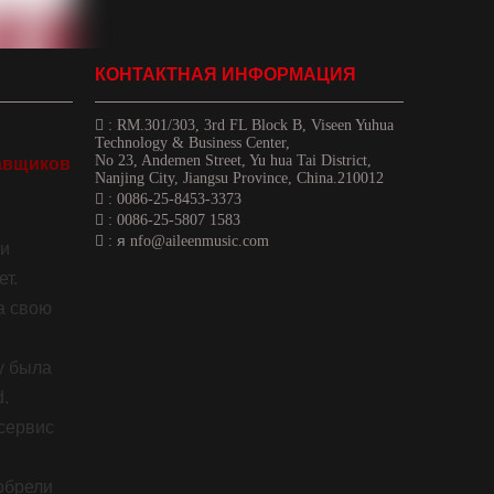
КОНТАКТНАЯ ИНФОРМАЦИЯ

:
RM.301/303, 3rd FL Block B, Viseen Yuhua
Technology & Business Center,
No 23, Andemen Street, Yu hua Tai District,
авщиков
Nanjing City, Jiangsu Province, China.210012

: 0086-25-8453-3373

: 0086-25-5807 1583
я

:
nfo@aileenmusic.com
ии
т.
а свою
ду была
d.
сервис
обрели