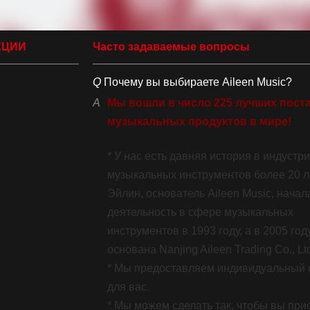
КЦИИ
Часто задаваемые вопросы
Q
Почему вы выбираете Aileen Music?
A
Мы вошли в число 225 лучших пост
музыкальных продуктов в мире!
225 лучших в мире поставщиков музыкальных продуктов
* У нас есть давняя история в индустр
музыкальных инструментов более 20 ле
Эйлин, основатель Aileen Music, начал
деятельность в сфере музыкальных
инструментов в 1993 году, а в 2005 го
основана Nanjing Aileen Trading Co., Lt
* Мы предоставляем индивидуальный 
для вас.
* Мы можем сделать так, чтобы вы при