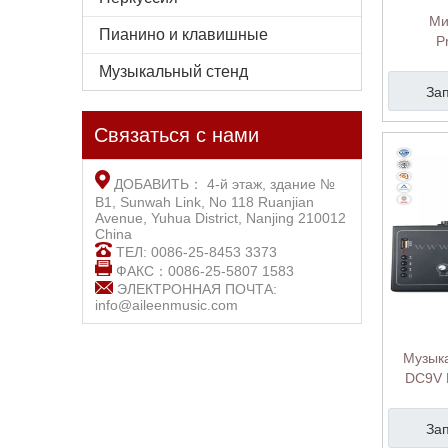
Ми
Пианино и клавишные
P
микро
Музыкальный стенд
Mixing
За
Связаться с нами
ДОБАВИТЬ： 4-й этаж, здание №
B1, Sunwah Link, No 118 Ruanjian
Avenue, Yuhua District, Nanjing 210012
China
ТЕЛ: 0086-25-8453 3373
ФАКС：0086-25-5807 1583
ЭЛЕКТРОННАЯ ПОЧТА:
info@aileenmusic.com
Музык
DC9V 
20dB Ga
За