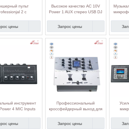
кшерный пульт
Высокое качество AC 10V
Музыкал
rofessionjal 2 с
Power 1 AUX стерео USB DJ
микрофо
фонным входом DJ
Mixing Console (ADM-01UM)
Gain DJ 
 Console (ADM-302)
прос цены
Запрос цены
Зап
альный инструмент
Профессиональный
Усил
Power 4 MIC Inputs
кроссфейдерный выход для
микр
in DJ Mixing Console
наушников LED DJ Mixing
микш
(ADM-60MP)
Console (ADM-502)
Profes
прос цены
Запрос цены
Зап