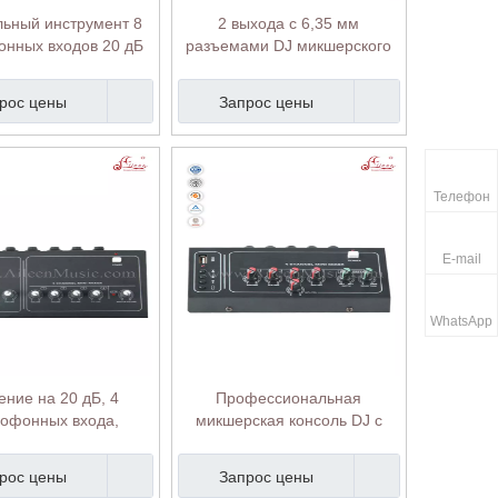
ьный инструмент 8
2 выхода с 6,35 мм
нных входов 20 дБ
разъемами DJ микшерского
Mixing Console (ADM-
пульта
120MP)
рос цены
Запрос цены
Телефон
E-mail
WhatsApp
ение на 20 дБ, 4
Профессиональная
офонных входа,
микшерская консоль DJ с
ерный пульт DJ
задержкой до 50 дБ (ADM-
sional (ADM-60AMP)
14MP)
рос цены
Запрос цены