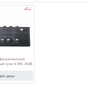
фессиональный
й пульт 4 MIC 20dB
9V Power (ADM-60)
рос цены