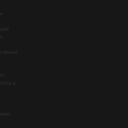
и
ашей
а.
и тесные
го
лату, а
ками