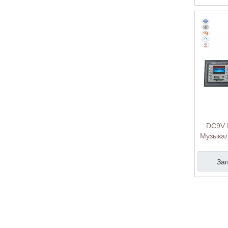
DC9V 
Музыкал
дБ У
Cons
За