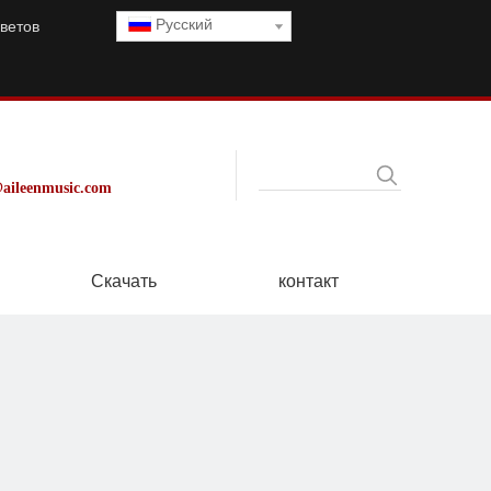
Pусский
ветов
aileenmusic.com
Скачать
контакт