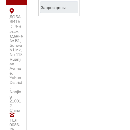
деревянной
Запрос цены
колотушкой и
ключом для
ДОБА
ВИТЬ
настройки
： 4-й
(ATMLB100)
этаж,
здание
№ B1,
Sunwa
h Link,
No 118
Ruanji
an
Avenu
e,
Yuhua
District
,
Nanjin
g
21001
2
China
ТЕЛ:
0086-
25-