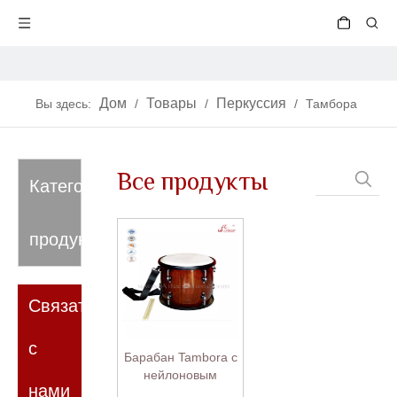
Дом
Товары
Перкуссия
Вы здесь:
/
/
/
Тамбора
Все продукты
Категория
продукта
Связаться
с
Барабан Tambora с
нейлоновым
нами
ремешком и