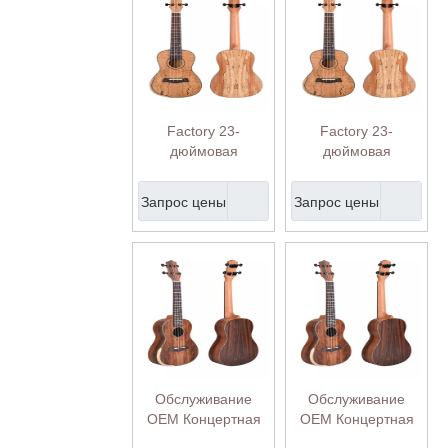
Factory 23-
Factory 23-
дюймовая
дюймовая
концертная
концертная
укулеле Kid Four
укулеле Kid Four
Запрос цены
Запрос цены
String Ukulele
String Ukulele
(AU80AM-23)
(AU80AM-23)
Обслуживание
Обслуживание
OEM Концертная
OEM Концертная
укулеле Ovengkol
укулеле Ovengkol