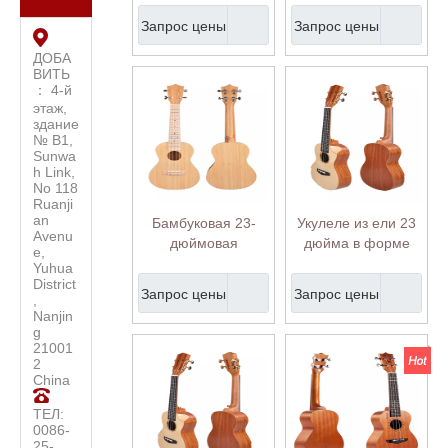
фанеры (AU17L)
укулеле тенор
Запрос цены
Запрос цены
укулеле (AU09L-23)
ДОБА
ВИТЬ
： 4-й
этаж,
здание
№ B1,
Sunwa
h Link,
No 118
Ruanji
an
Бамбуковая 23-
Укулеле из ели 23
Avenu
дюймовая
дюйма в форме
e,
концертная
гребешка для
Yuhua
укулеле тенор
начинающих
District
Запрос цены
Запрос цены
,
укулеле (AU09L-23)
(AU17L-BA-23)
Nanjin
g
21001
2
China
ТЕЛ:
0086-
25-