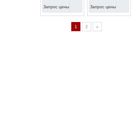
23 дюйма
23 дюйма
Запрос цены
Запрос цены
(AU99AM-23)
(AU99AM-23)
1
2
»