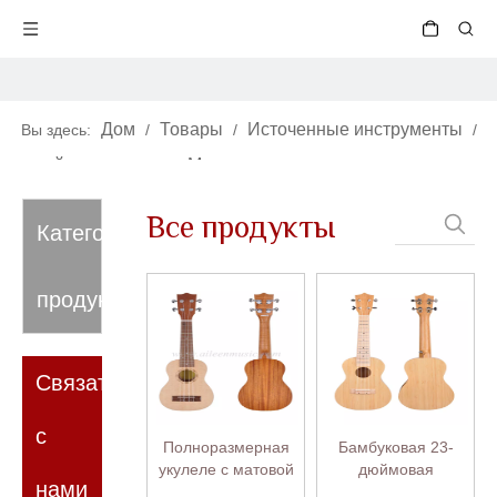
Дом
Товары
Источенные инструменты
Вы здесь:
/
/
/
гавайские гитары
Материал корпуса
/
/
красное дерево
Все продукты
Категория
продукта
Связаться
с
Полноразмерная
Бамбуковая 23-
укулеле с матовой
дюймовая
нами
отделкой из еловой
концертная