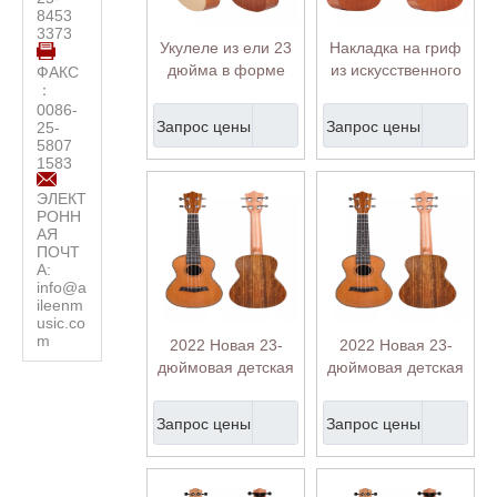
8453
3373
Укулеле из ели 23
Накладка на гриф
дюйма в форме
из искусственного
ФАКС
：
гребешка для
дерева высокой
0086-
начинающих
плотности укулеле
Запрос цены
Запрос цены
25-
(AU17L-BA-23)
(AU07LH)
5807
1583
ЭЛЕКТ
РОНН
АЯ
ПОЧТ
А:
info@a
ileenm
usic.co
m
2022 Новая 23-
2022 Новая 23-
дюймовая детская
дюймовая детская
укулеле из
укулеле из
цельного кедра для
цельного кедра для
Запрос цены
Запрос цены
начинающих
начинающих
(AU18-23)
(AU18-23)