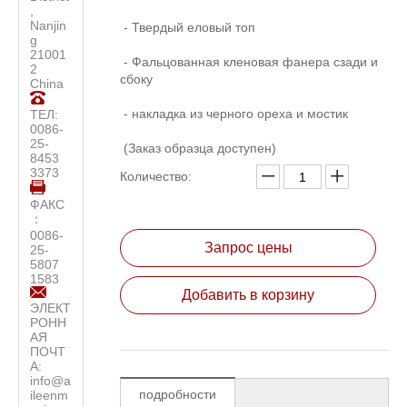
,
Nanjin
- Твердый еловый топ
g
21001
- Фальцованная кленовая фанера сзади и
2
сбоку
China
- накладка из черного ореха и мостик
ТЕЛ:
0086-
25-
(Заказ образца доступен)
8453
3373
Количество:
ФАКС
：
0086-
Запрос цены
25-
5807
1583
Добавить в корзину
ЭЛЕКТ
РОНН
АЯ
ПОЧТ
А:
info@a
подробности
ileenm