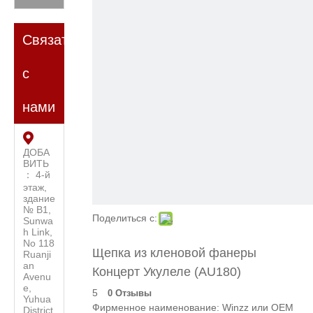
Связаться
с
нами
ДОБА
ВИТЬ
： 4-й
этаж,
здание
№ B1,
Поделиться с:
Sunwa
h Link,
No 118
Щепка из кленовой фанеры
Ruanji
an
Концерт Укулеле (AU180)
Avenu
e,
5
0 Отзывы
Yuhua
Фирменное наименование: Winzz или OEM
District